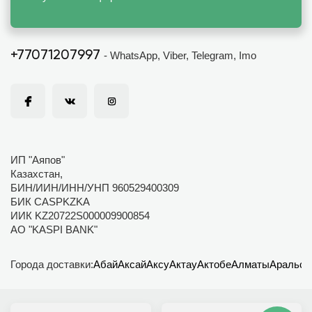
+77071207997
- WhatsApp, Viber, Telegram, Imo
ИП "Аяпов"
Казахстан,
БИН/ИИН/ИНН/УНП 960529400309
БИК CASPKZKA
ИИК KZ20722S000009900854
АО "KASPI BANK"
Города доставки:
Абай
Аксай
Аксу
Актау
Актобе
Алматы
Аральск