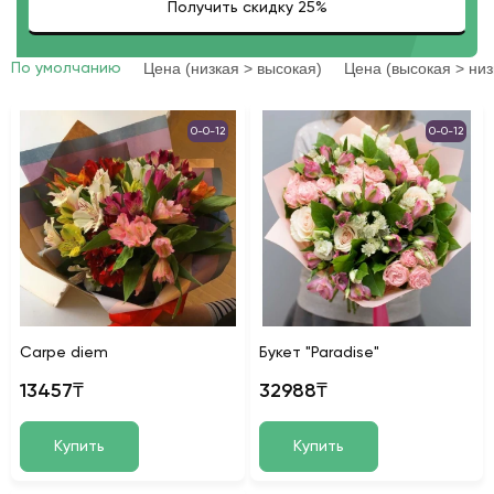
Цена (низкая > высокая)
Цена (высокая > низ
По умолчанию
0-0-12
0-0-12
Carpe diem
Букет "Paradise"
13457₸
32988₸
Купить
Купить