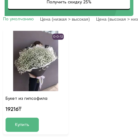
Цена (низкая > высокая)
Цена (высокая > низ
По умолчанию
0-0-12
Букет из гипсофила
19216₸
Купить