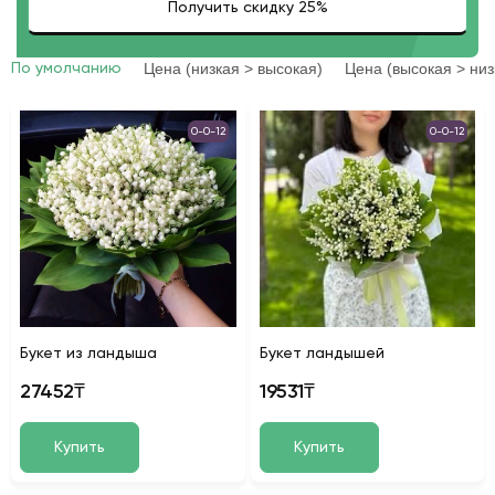
Цена (низкая > высокая)
Цена (высокая > низ
По умолчанию
0-0-12
0-0-12
Букет из ландыша
Букет ландышей
27452₸
19531₸
Купить
Купить