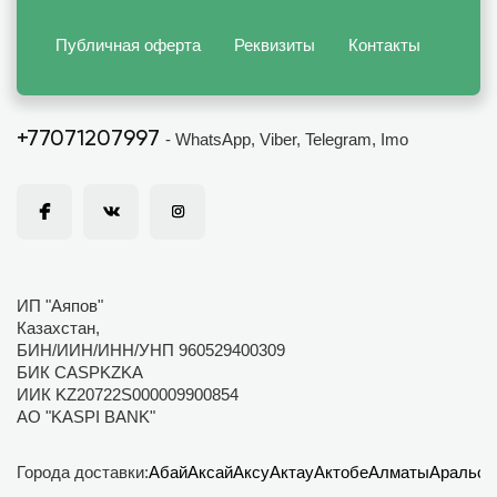
Публичная оферта
Реквизиты
Контакты
+77071207997
- WhatsApp, Viber, Telegram, Imo
ИП "Аяпов"
Казахстан,
БИН/ИИН/ИНН/УНП 960529400309
БИК CASPKZKA
ИИК KZ20722S000009900854
АО "KASPI BANK"
Города доставки:
Абай
Аксай
Аксу
Актау
Актобе
Алматы
Аральск