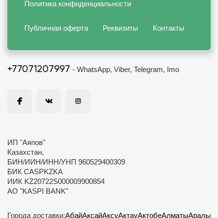
Политика конфиденциальности
Публичная оферта
Реквизиты
Контакты
+77071207997
- WhatsApp, Viber, Telegram, Imo
ИП "Аяпов"
Казахстан,
БИН/ИИН/ИНН/УНП 960529400309
БИК CASPKZKA
ИИК KZ20722S000009900854
АО "KASPI BANK"
Города доставки:
Абай
Аксай
Аксу
Актау
Актобе
Алматы
Аральск