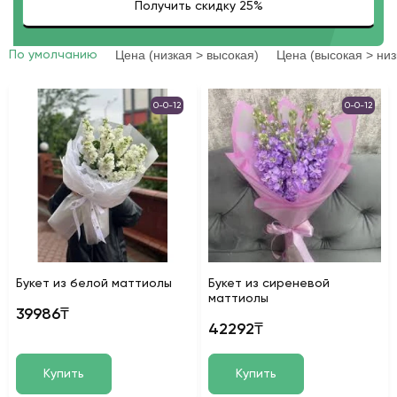
Цена (низкая > высокая)
Цена (высокая > низ
По умолчанию
0-0-12
0-0-12
Букет из белой маттиолы
Букет из сиреневой
маттиолы
39986₸
42292₸
Купить
Купить