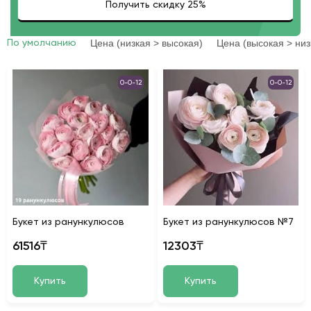
Цена (низкая > высокая)
Цена (высокая > низ
По умолчанию
0-0-12
0-0-12
Букет из ранункулюсов
Букет из ранункулюсов №7
61516₸
12303₸
Купить
Купить