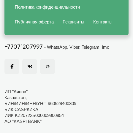
Политика конфиденциальности
Публичная оферта
Реквизиты
Контакты
+77071207997
- WhatsApp, Viber, Telegram, Imo
ИП "Аяпов"
Казахстан,
БИН/ИИН/ИНН/УНП 960529400309
БИК CASPKZKA
ИИК KZ20722S000009900854
АО "KASPI BANK"