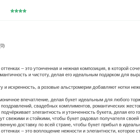
0)
 оттенках – это утонченная и нежная композиция, в которой со
мантичность и чистоту, делая его идеальным подарком для выр
у и искренность, а розовые альстромерии добавляют нотки неж
рмоничное впечатление, делая букет идеальным для любого торж
поздравлений, свадебных комплиментов, романтических жестов 
одчёркивает элегантность и утонченность букета, делая его г
дут свежими и стойкими, чтобы букет радовал получателя своей
венную доставку по всей стране, чтобы букет прибыл в идеаль
 оттенках – это воплощение нежности и элегантности, которое