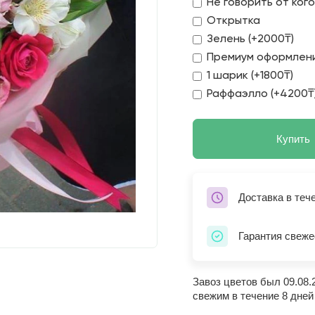
Не говорить от ког
Открытка
Зелень (+2000₸)
Премиум оформлени
1 шарик (+1800₸)
Раффаэлло (+4200₸
Купить
Доставка в теч
Гарантия свеже
Завоз цветов был 09.08.
свежим в течение 8 дней