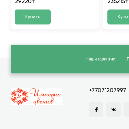
29220₸
235215₸
Купить
Купи
Наши гарантии
П
+77071207997