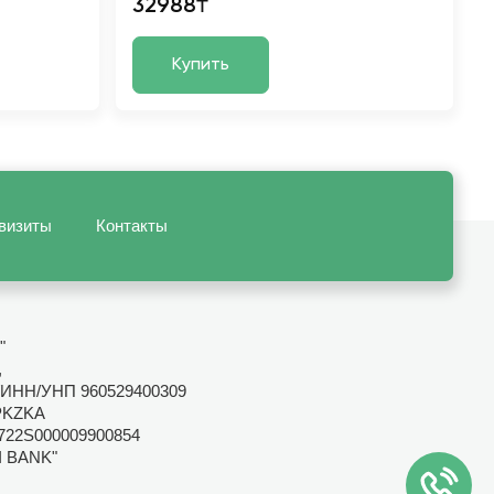
32988₸
Купить
визиты
Контакты
"
,
ИНН/УНП 960529400309
PKZKA
722S000009900854
I BANK"