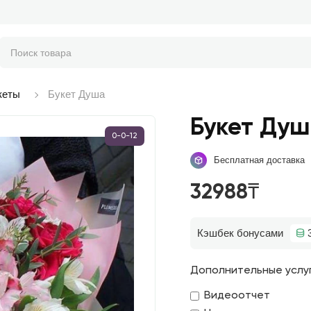
кеты
Букет Душа
Букет Ду
0-0-12
Бесплатная доставка
32988₸
Кэшбек бонусами
Дополнительные услу
Видеоотчет