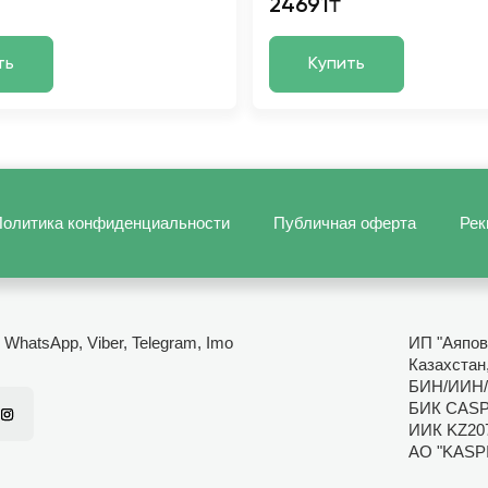
24691₸
ть
Купить
олитика конфиденциальности
Публичная оферта
Рек
- WhatsApp, Viber, Telegram, Imo
ИП "Аяпов
Казахстан
БИН/ИИН/
БИК CAS
ИИК KZ20
АО "KASP