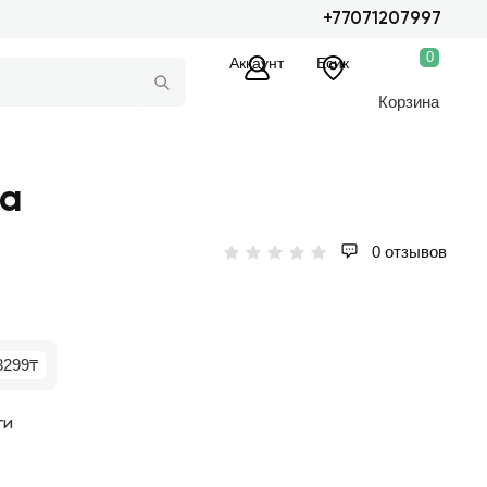
+77071207997
0
Аккаунт
Есик
Корзина
ша
0 отзывов
3299₸
ги