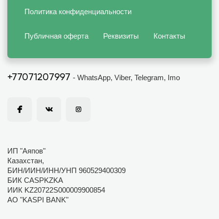
Политика конфиденциальности
Публичная оферта
Реквизиты
Контакты
+77071207997
- WhatsApp, Viber, Telegram, Imo
ИП "Аяпов"
Казахстан,
БИН/ИИН/ИНН/УНП 960529400309
БИК CASPKZKA
ИИК KZ20722S000009900854
АО "KASPI BANK"