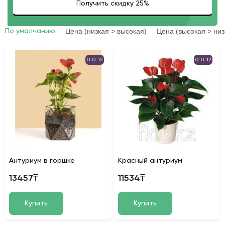
Цена (низкая > высокая)
Цена (высокая > низ
По умолчанию
0-0-12
0-0-12
Антуриум в горшке
Красный антуриум
13457₸
11534₸
Купить
Купить