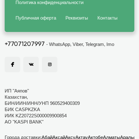
Политика конфиденциальности
Публичная оферта
Реквизиты
Контакты
+77071207997
- WhatsApp, Viber, Telegram, Imo
ИП "Аяпов"
Казахстан,
БИН/ИИН/ИНН/УНП 960529400309
БИК CASPKZKA
ИИК KZ20722S000009900854
АО "KASPI BANK"
Города доставки:
Абай
Аксай
Аксу
Актау
Актобе
Алматы
Аральск