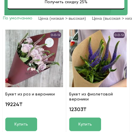
Цена (низкая > высокая)
Цена (высокая > низ
По умолчанию
0-0-12
0-0-12
Букет из роз и вероники
Букет из фиолетовой
вероники
19224₸
12303₸
Купить
Купить