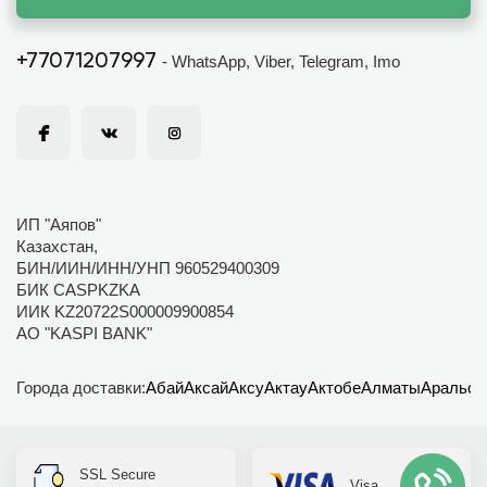
+77071207997
- WhatsApp, Viber, Telegram, Imo
ИП "Аяпов"
Казахстан,
БИН/ИИН/ИНН/УНП 960529400309
БИК CASPKZKA
ИИК KZ20722S000009900854
АО "KASPI BANK"
Города доставки:
Абай
Аксай
Аксу
Актау
Актобе
Алматы
Аральск
SSL Secure
Visa