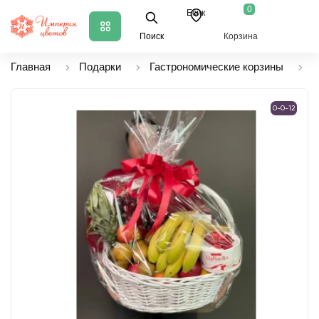
0
Есик
Поиск
Корзина
Главная
Подарки
Гастрономические корзины
К
0-0-12