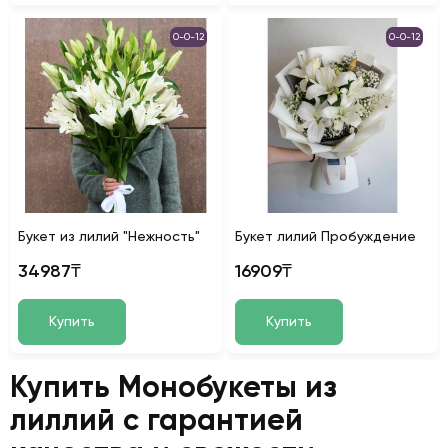
0-0-12
0-0-12
Букет из лилий "Нежность"
Букет лилий Пробуждение
34987₸
16909₸
Купить
Купить
Купить Монобукеты из
лиллий с гарантией