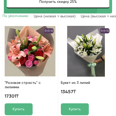
Цена (низкая > высокая)
Цена (высокая > низ
По умолчанию
0-0-12
0-0-12
"Розовая страсть" с
Букет из 3 лилий
лилиями
13457₸
17301₸
Купить
Купить