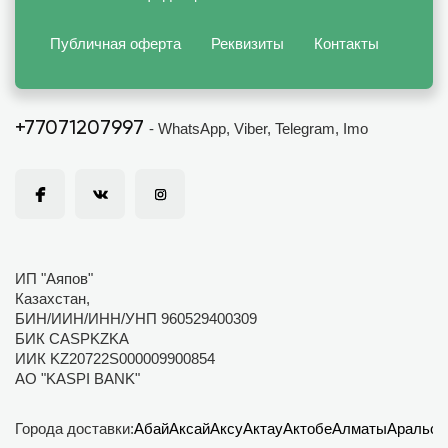
Публичная оферта
Реквизиты
Контакты
+77071207997
- WhatsApp, Viber, Telegram, Imo
ИП "Аяпов"
Казахстан,
БИН/ИИН/ИНН/УНП 960529400309
БИК CASPKZKA
ИИК KZ20722S000009900854
АО "KASPI BANK"
Города доставки:
Абай
Аксай
Аксу
Актау
Актобе
Алматы
Аральск