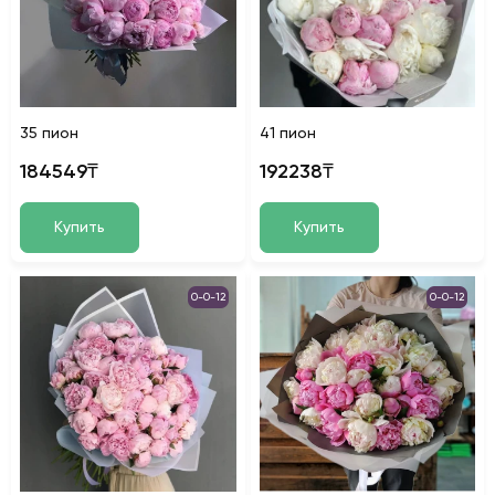
35 пион
41 пион
184549₸
192238₸
Купить
Купить
0-0-12
0-0-12