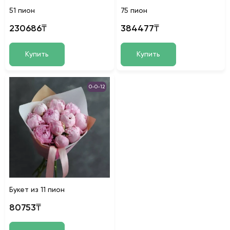
51 пион
75 пион
230686₸
384477₸
Купить
Купить
0-0-12
Букет из 11 пион
80753₸