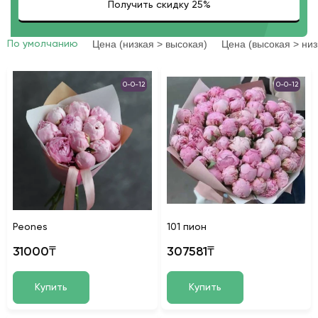
Цена (низкая > высокая)
Цена (высокая > низ
По умолчанию
0-0-12
0-0-12
Peones
101 пион
31000₸
307581₸
Купить
Купить