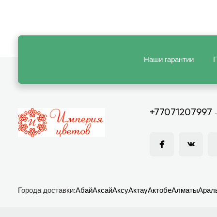
Наши гарантии
П
+77071207997
Города доставки:
Абай
Аксай
Аксу
Актау
Актобе
Алматы
Арал