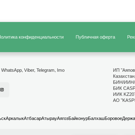
олитика конфиденциальности
Публичная оферта
Рек
- WhatsApp, Viber, Telegram, Imo
ИП "Аяпов
Казахстан
БИН/ИИН/
БИК CAS
ИИК KZ20
АО "KASP
ьск
Аркалык
Атбасар
Атырау
Аягоз
Байконур
Балхаш
Боровое
Держа