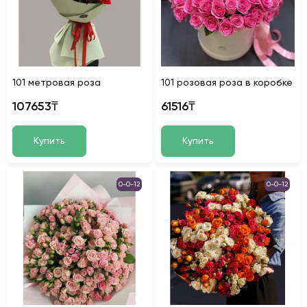
101 метровая роза
101 розовая роза в коробке
107653₸
61516₸
Купить
Купить
0-0-12
0-0-12