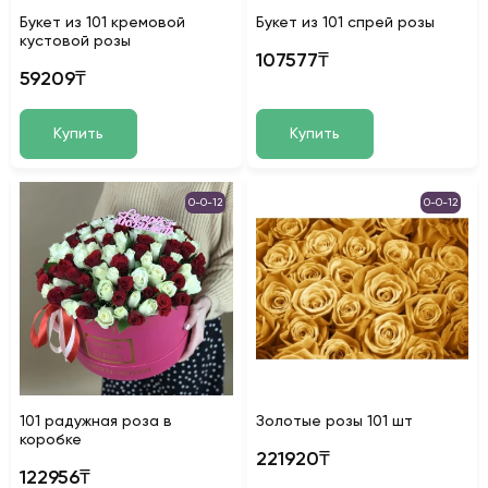
Букет из 101 кремовой
Букет из 101 спрей розы
кустовой розы
107577₸
59209₸
Купить
Купить
0-0-12
0-0-12
101 радужная роза в
Золотые розы 101 шт
коробке
221920₸
122956₸