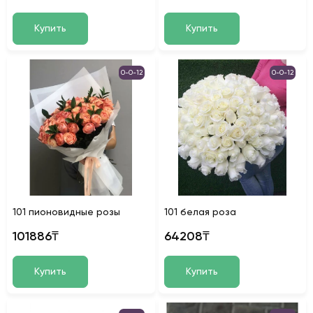
Купить
Купить
0-0-12
0-0-12
101 пионовидные розы
101 белая роза
101886₸
64208₸
Купить
Купить