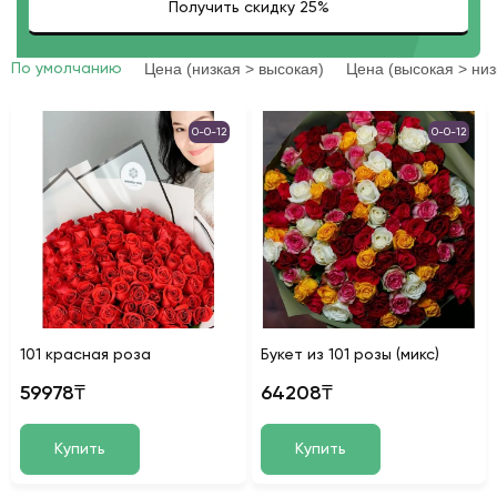
Цена (низкая > высокая)
Цена (высокая > низ
По умолчанию
0-0-12
0-0-12
101 красная роза
Букет из 101 розы (микс)
59978₸
64208₸
Купить
Купить