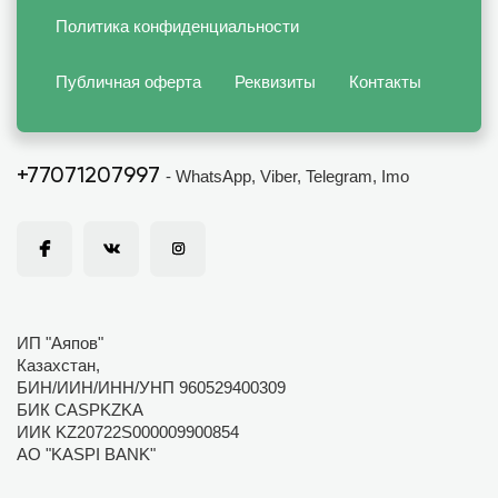
Политика конфиденциальности
Публичная оферта
Реквизиты
Контакты
+77071207997
- WhatsApp, Viber, Telegram, Imo
ИП "Аяпов"
Казахстан,
БИН/ИИН/ИНН/УНП 960529400309
БИК CASPKZKA
ИИК KZ20722S000009900854
АО "KASPI BANK"