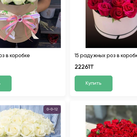
оз в коробке
15 радужных роз в короб
22261₸
ь
Купить
0-0-12