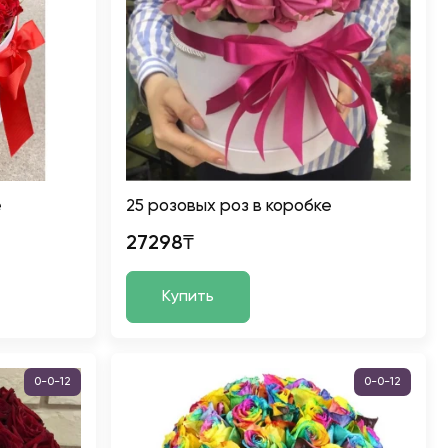
е
25 розовых роз в коробке
27298₸
Купить
0-0-12
0-0-12