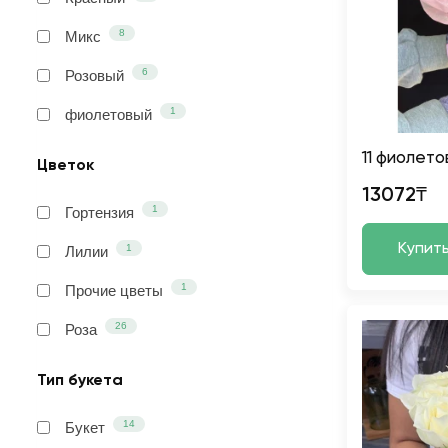
8
Микс
6
Розовый
1
фиолетовый
11 фиолето
Цветок
13072₸
1
Гортензия
Купит
1
Лилии
1
Прочие цветы
26
Роза
Тип букета
14
Букет