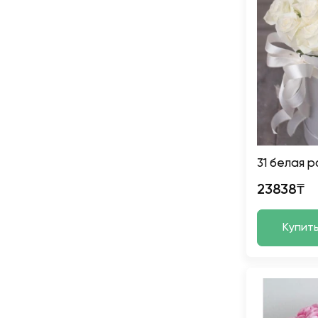
31 белая р
23838₸
Купит