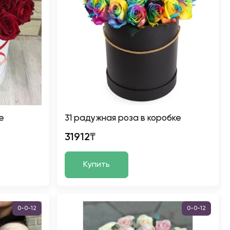
е
31 радужная роза в коробке
31912₸
Купить
0-0-12
0-0-12