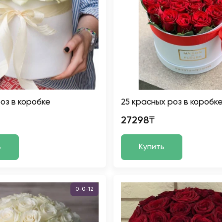
оз в коробке
25 красных роз в коробк
27298₸
ь
Купить
0-0-12