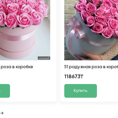
 роза в коробке
51 радужная роза в коро
118673₸
ь
Купить
→