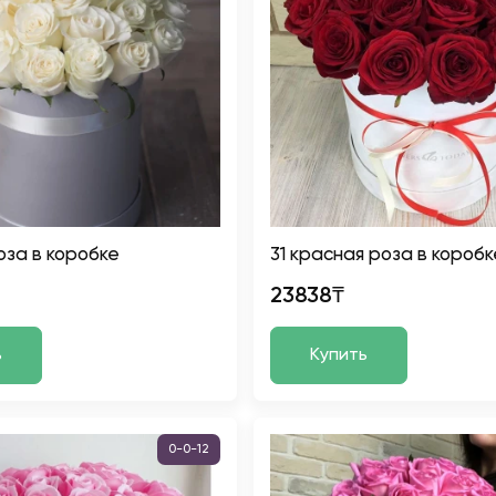
оза в коробке
31 красная роза в коробк
23838₸
ь
Купить
0-0-12