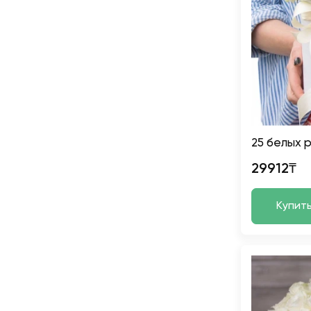
25 белых р
29912₸
Купит