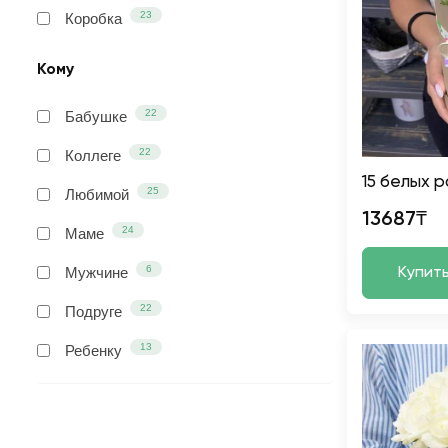
23
Коробка
Кому
22
Бабушке
22
Коллеге
15 белых р
25
Любимой
13687₸
24
Маме
6
Мужчине
Купит
22
Подруге
13
Ребенку