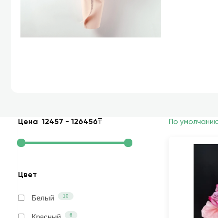
Цена
12457
-
126456
₸
По умолчани
Цвет
10
Белый
6
Красный