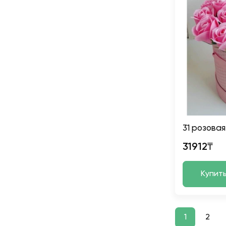
31 розовая
31912₸
Купит
1
2