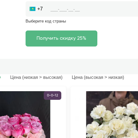
+7
Выберите код страны
Цена (низкая > высокая)
Цена (высокая > низкая)
ю
0-0-12