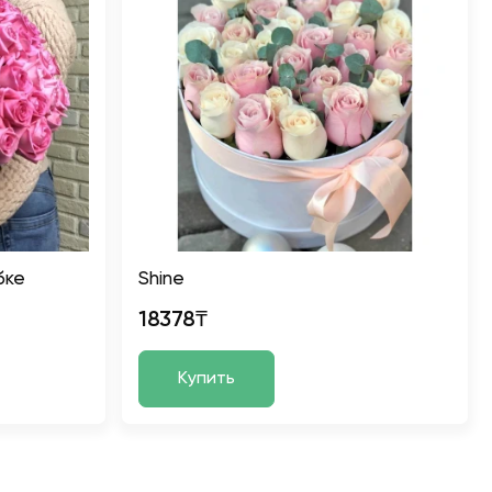
бке
Shine
18378₸
Купить