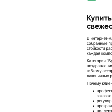
Купить
свеже
В интернет-
собранные пр
стойкости ра
каждая компо
Категория "Б
поздравления
гибкому ассо
лаконичных 
Почему клие
професс
заказах
регуляр
прозрач
поддерж