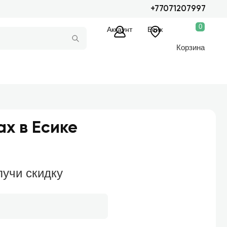
+77071207997
0
Аккаунт
Есик
Корзина
ах в Есике
лучи скидку