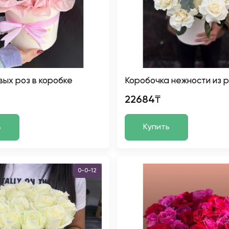
вых роз в коробке
Коробочка нежности из 
22684₸
ь
Купить
0-0-12