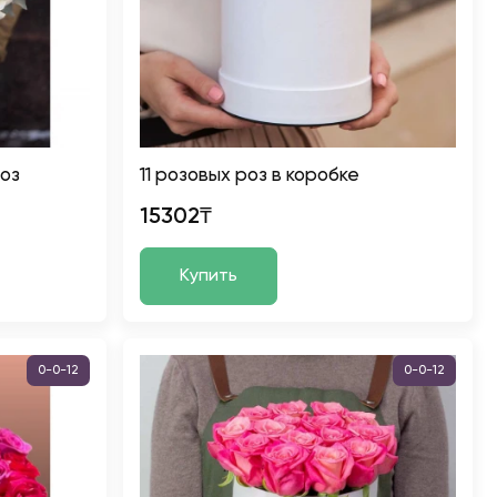
роз
11 розовых роз в коробке
15302₸
Купить
0-0-12
0-0-12