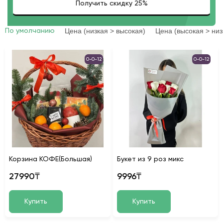
Цена (низкая > высокая)
Цена (высокая > низ
По умолчанию
0-0-12
0-0-12
Корзина КОФЕ(Большая)
Букет из 9 роз микс
27990₸
9996₸
Купить
Купить