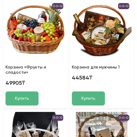
0-0-12
0-0-12
Корзина «Фрукты и
Корзина для мужчины 1
сладости»
44584₸
49905₸
Купить
Купить
0-0-12
0-0-12